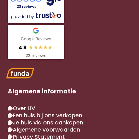
9
23 reviews
provided by
Google Reviews
4.8
22
reviews
Algemene informatie
Over LIV
Een huis bij ons verkopen
Je huis via ons aankopen
Algemene voorwaarden
Privacy Statement