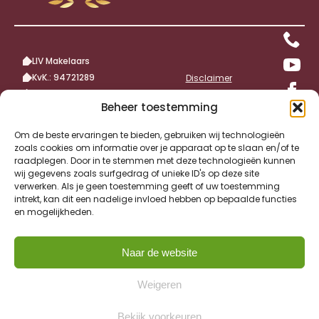
LIV Makelaars
KvK.: 94721289
Disclaimer
BTW nr.: NL866871226B01
Beheer toestemming
Wij zijn aangesloten bij:
Om de beste ervaringen te bieden, gebruiken wij technologieën
zoals cookies om informatie over je apparaat op te slaan en/of te
raadplegen. Door in te stemmen met deze technologieën kunnen
wij gegevens zoals surfgedrag of unieke ID's op deze site
verwerken. Als je geen toestemming geeft of uw toestemming
intrekt, kan dit een nadelige invloed hebben op bepaalde functies
en mogelijkheden.
Naar de website
Weigeren
Bekijk voorkeuren