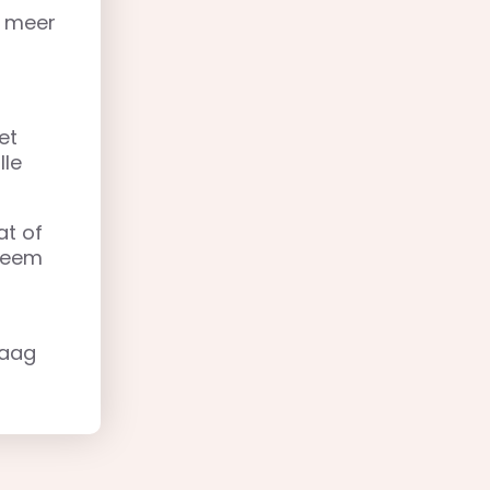
r meer
et
lle
at of
steem
raag