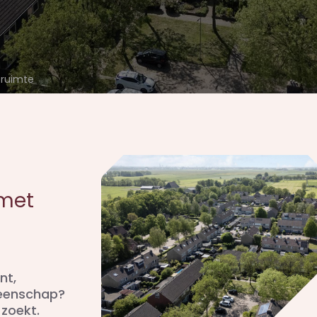
 ruimte
 met
nt,
meenschap?
 zoekt.