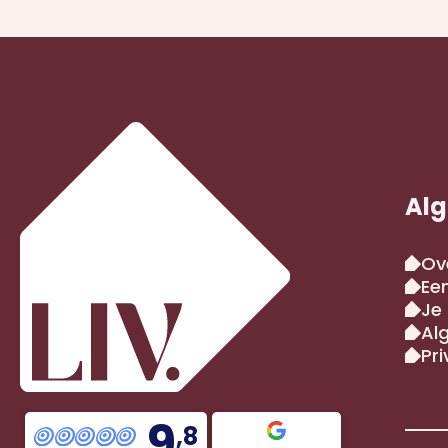
Alg
Ov
Ee
Je
Al
Pr
9
,8