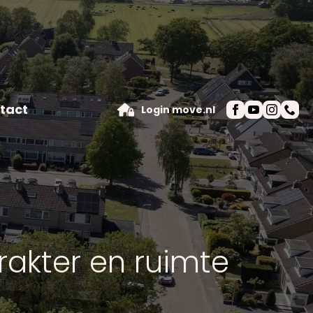
tact
Login move.nl
akter en ruimte