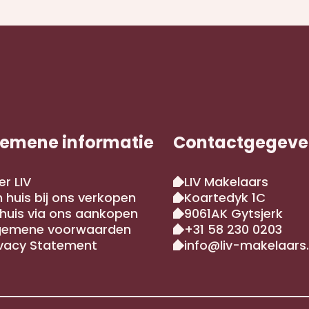
emene informatie
Contactgegeve
er LIV
LIV Makelaars
n huis bij ons verkopen
Koartedyk 1C
 huis via ons aankopen
9061AK Gytsjerk
gemene voorwaarden
‪+31 58 230 0203‬
ivacy Statement
info@liv-makelaars.