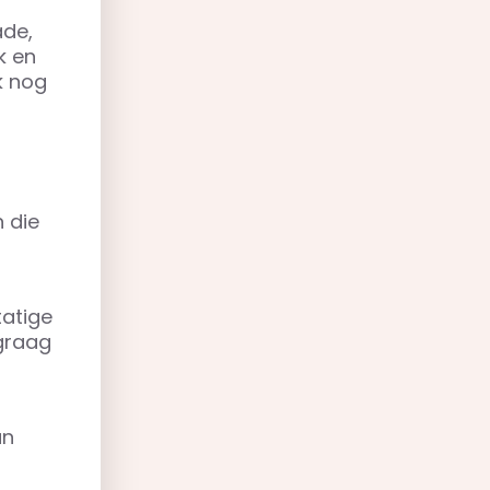
ade,
k en
k nog
 die
tatige
 graag
an