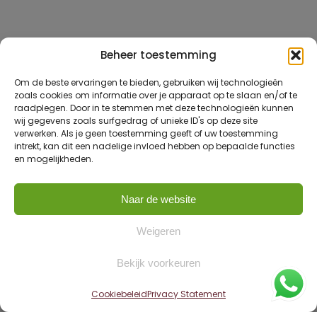
Beheer toestemming
Om de beste ervaringen te bieden, gebruiken wij technologieën
zoals cookies om informatie over je apparaat op te slaan en/of te
raadplegen. Door in te stemmen met deze technologieën kunnen
wij gegevens zoals surfgedrag of unieke ID's op deze site
verwerken. Als je geen toestemming geeft of uw toestemming
intrekt, kan dit een nadelige invloed hebben op bepaalde functies
en mogelijkheden.
Naar de website
Weigeren
Bekijk voorkeuren
Cookiebeleid
Privacy Statement
Home
»
Woningen
»
Oentsjerk – De Kamp 31