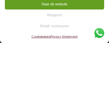
Naar de website
Weigeren
Bekijk voorkeuren
Cookiebeleid
Privacy Statement
Home
»
Verkoop
LIV BLOG
Trots: Marlies
Brouwer-Schievink is
genomineerd voor de