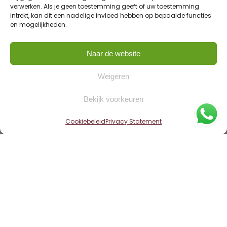
verwerken. Als je geen toestemming geeft of uw toestemming
intrekt, kan dit een nadelige invloed hebben op bepaalde functies
en mogelijkheden.
Naar de website
Weigeren
Bekijk voorkeuren
Cookiebeleid
Privacy Statement
Home
»
Woningen
»
Hurdegaryp – De Bolle 104
Verkocht
Welkom thuis aan De Bolle 104 in Hurdegaryp.
Een charmante en goed onderhouden