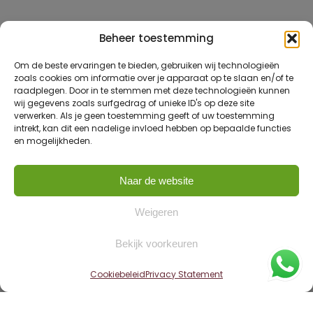
Beheer toestemming
Om de beste ervaringen te bieden, gebruiken wij technologieën
zoals cookies om informatie over je apparaat op te slaan en/of te
raadplegen. Door in te stemmen met deze technologieën kunnen
wij gegevens zoals surfgedrag of unieke ID's op deze site
verwerken. Als je geen toestemming geeft of uw toestemming
intrekt, kan dit een nadelige invloed hebben op bepaalde functies
en mogelijkheden.
Naar de website
Weigeren
Bekijk voorkeuren
Cookiebeleid
Privacy Statement
Home
»
Woningen
»
Leeuwarden – Jan Lievensstraat 50