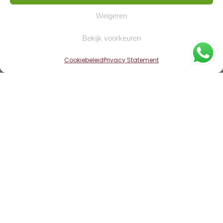
Weigeren
Bekijk voorkeuren
Cookiebeleid
Privacy Statement
Home
»
Woningen
»
Ryptsjerk – Breedijk 14
Verkocht
Welkom thuis aan de Breedijk 14 in Ryptsjerk.
Een heerlijke twee-onder-een-kapwoning
met karakter, ruimte en een stijlvolle
afwerking. Hier woon je rustig en vrij, met
uitzicht over de landerijen aan ...
Lees meer